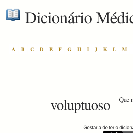
Dicionário Médi
A
B
C
D
E
F
G
H
I
J
K
L
M
voluptuoso
Que m
Gostaria de ter o dici