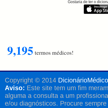
Gostaria de ter o dici
9,195
termos médicos!
Copyright © 2014
DicionárioMédic
Aviso:
Este site tem um fim merame
alguma a consulta a um profission
e/ou diagnósticos. Procure sempr