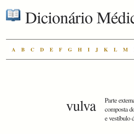
Dicionário Médi
A
B
C
D
E
F
G
H
I
J
K
L
M
vulva
Parte extern
composta dos
e vestíbulo 