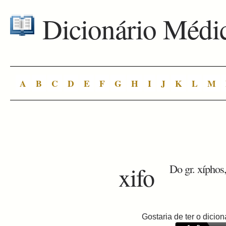
Dicionário Médi
A
B
C
D
E
F
G
H
I
J
K
L
M
xifo
Do gr. xíphos,
Gostaria de ter o dici