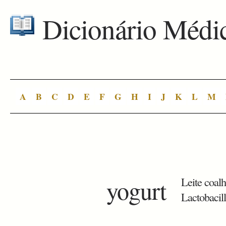
Dicionário Médi
A
B
C
D
E
F
G
H
I
J
K
L
M
yogurt
Leite coal
Lactobacill