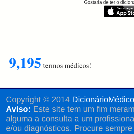
Gostaria de ter o dici
9,195
termos médicos!
Copyright © 2014
DicionárioMédic
Aviso:
Este site tem um fim merame
alguma a consulta a um profission
e/ou diagnósticos. Procure sempr