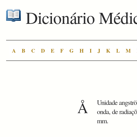
Dicionário Médi
A
B
C
D
E
F
G
H
I
J
K
L
M
Å
Unidade angstr
onda, de radiaçõ
mm.