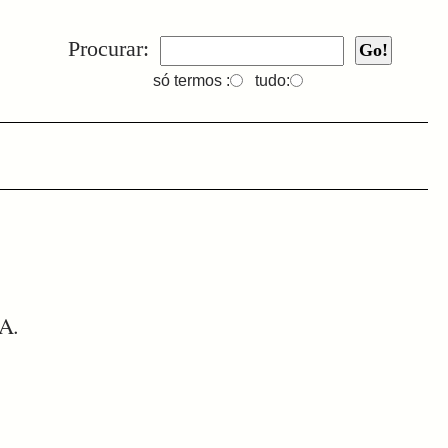
Procurar:
só termos :
tudo:
NA.