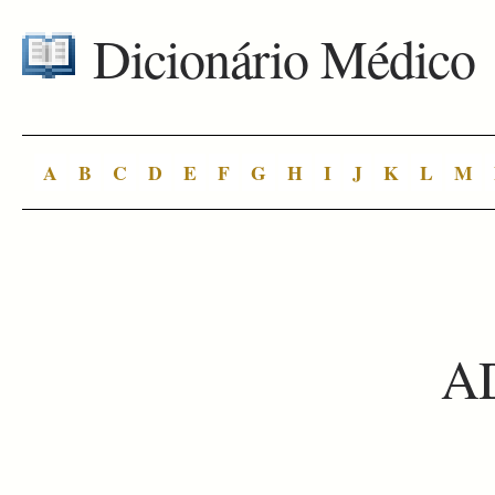
Dicionário Médico
A
B
C
D
E
F
G
H
I
J
K
L
M
A