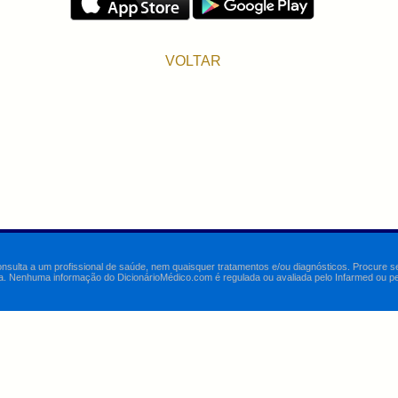
VOLTAR
onsulta a um profissional de saúde, nem quaisquer tratamentos e/ou diagnósticos. Procure 
a. Nenhuma informação do DicionárioMédico.com é regulada ou avaliada pelo Infarmed ou pelo 