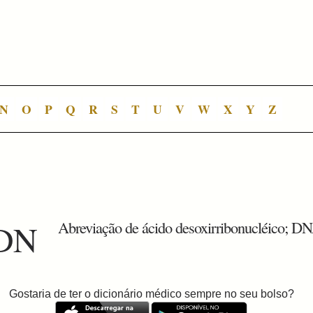
N
O
P
Q
R
S
T
U
V
W
X
Y
Z
DN
Abreviação de ácido desoxirribonucléico; D
Gostaria de ter o dicionário médico sempre no seu bolso?