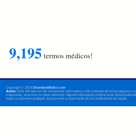
9,195
termos médicos!
Copyright © 2014
DicionárioMédico.com
Aviso:
Este site tem um fim meramente informativo e não substitui de forma alguma a c
tratamento, exercício ou plano alimentar. Alguma informação poderá estar desactualizad
tratar ou prevenir qualquer doença sem a supervisão de um profissional de saúde.