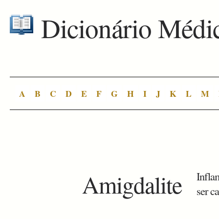
Dicionário Médi
A
B
C
D
E
F
G
H
I
J
K
L
M
Amigdalite
Infla
ser ca