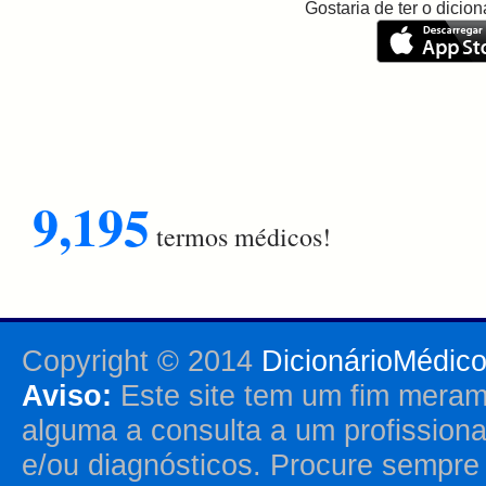
Gostaria de ter o dici
9,195
termos médicos!
Copyright © 2014
DicionárioMédic
Aviso:
Este site tem um fim merame
alguma a consulta a um profission
e/ou diagnósticos. Procure sempr