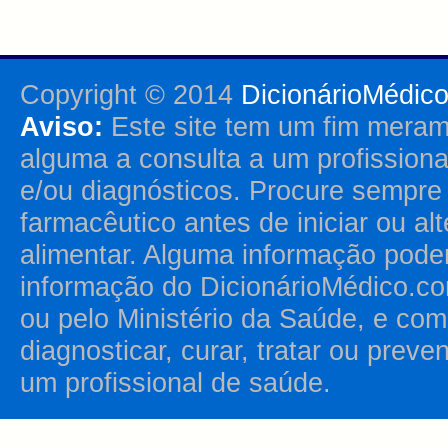
Copyright © 2014
DicionárioMédic
Aviso:
Este site tem um fim merame
alguma a consulta a um profission
e/ou diagnósticos. Procure sempr
farmacêutico antes de iniciar ou al
alimentar. Alguma informação pode
informação do DicionárioMédico.co
ou pelo Ministério da Saúde, e como
diagnosticar, curar, tratar ou prev
um profissional de saúde.