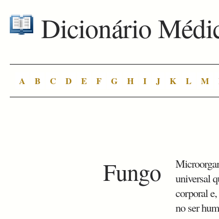
Dicionário Médi
A
B
C
D
E
F
G
H
I
J
K
L
M
Fungo
Microorgan
universal 
corporal e,
no ser hu