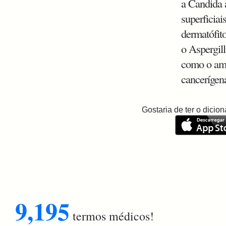
a Candida 
superficiai
dermatófit
o Aspergil
como o ame
cancerígena
Gostaria de ter o dici
9,195
termos médicos!