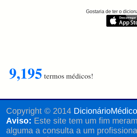
Gostaria de ter o dici
9,195
termos médicos!
Copyright © 2014
DicionárioMédic
Aviso:
Este site tem um fim merame
alguma a consulta a um profission