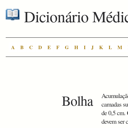
Dicionário Médi
A
B
C
D
E
F
G
H
I
J
K
L
M
Bolha
Acumulação 
camadas sup
de 0,5 cm.
devem ser 