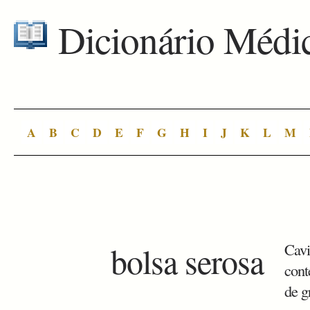
Dicionário Médi
A
B
C
D
E
F
G
H
I
J
K
L
M
bolsa serosa
Cavi
cont
de g