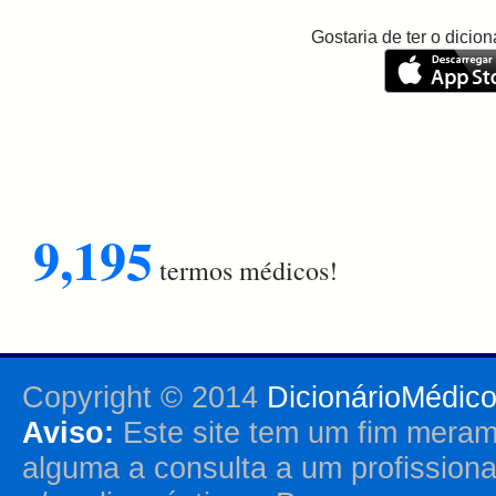
Gostaria de ter o dici
9,195
termos médicos!
Copyright © 2014
DicionárioMédic
Aviso:
Este site tem um fim merame
alguma a consulta a um profission