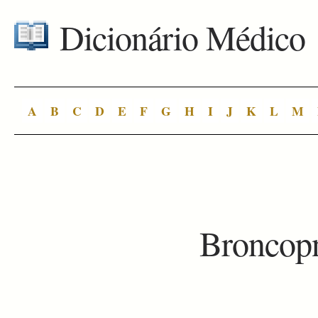
Dicionário Médico
A
B
C
D
E
F
G
H
I
J
K
L
M
Broncop