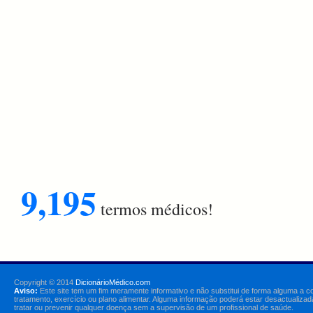
9,195
termos médicos!
Copyright © 2014
DicionárioMédico.com
Aviso:
Este site tem um fim meramente informativo e não substitui de forma alguma a c
tratamento, exercício ou plano alimentar. Alguma informação poderá estar desactualizad
tratar ou prevenir qualquer doença sem a supervisão de um profissional de saúde.