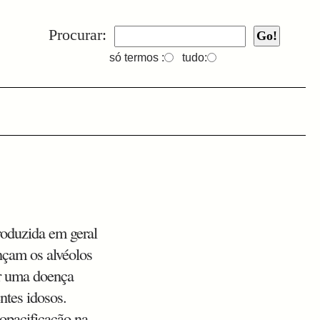
Procurar:
só termos :
tudo:
roduzida em geral
nçam os alvéolos
er uma doença
ntes idosos.
 opacificação na