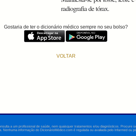
radiografia de tórax.
Gostaria de ter o dicionário médico sempre no seu bolso?
VOLTAR
onsulta a um profissional de saúde, nem quaisquer tratamentos e/ou diagnósticos. Procure 
a. Nenhuma informação do DicionárioMédico.com é regulada ou avaliada pelo Infarmed ou pelo 