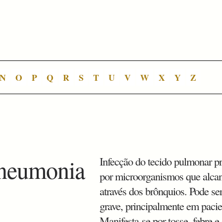
N
O
P
Q
R
S
T
U
V
W
X
Y
Z
neumonia
Infecção do tecido pulmonar p
por microorganismos que alca
através dos brônquios. Pode s
grave, principalmente em pacie
Manifesta-se por tosse, febre e