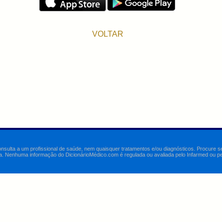
VOLTAR
onsulta a um profissional de saúde, nem quaisquer tratamentos e/ou diagnósticos. Procure 
a. Nenhuma informação do DicionárioMédico.com é regulada ou avaliada pelo Infarmed ou pelo 