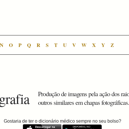
N
O
P
Q
R
S
T
U
V
W
X
Y
Z
grafia
Produção de imagens pela ação dos rai
outros similares em chapas fotográficas
Gostaria de ter o dicionário médico sempre no seu bolso?