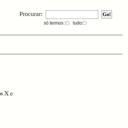
Procurar:
só termos :
tudo:
os X e
.