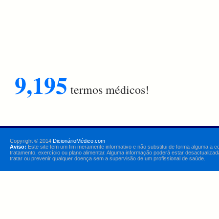
9,195
termos médicos!
Copyright © 2014
DicionárioMédico.com
Aviso:
Este site tem um fim meramente informativo e não substitui de forma alguma a c
tratamento, exercício ou plano alimentar. Alguma informação poderá estar desactualizad
tratar ou prevenir qualquer doença sem a supervisão de um profissional de saúde.