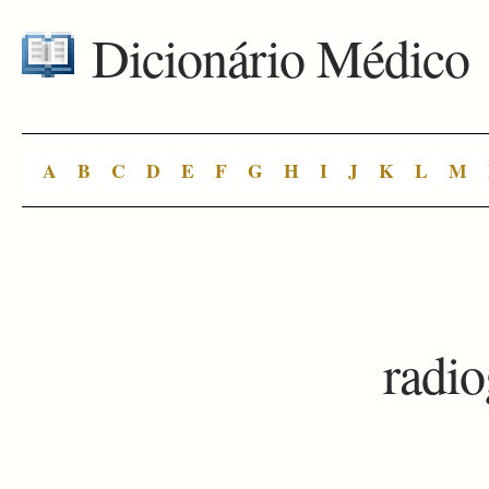
Dicionário Médico
A
B
C
D
E
F
G
H
I
J
K
L
M
radio