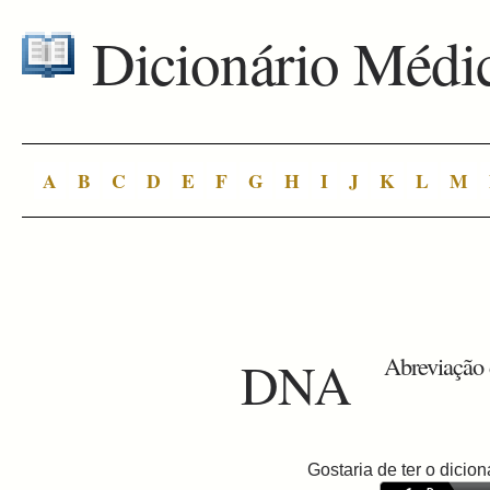
Dicionário Médi
A
B
C
D
E
F
G
H
I
J
K
L
M
DNA
Abreviação 
Gostaria de ter o dici