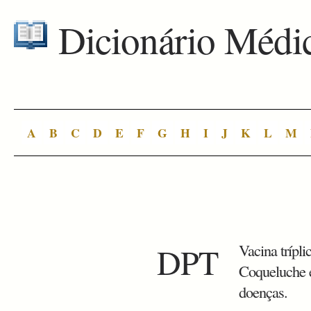
Dicionário Médi
A
B
C
D
E
F
G
H
I
J
K
L
M
DPT
Vacina trípli
Coqueluche e 
doenças.