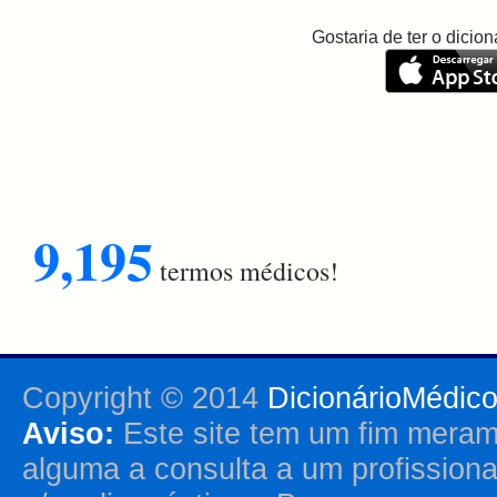
Gostaria de ter o dici
9,195
termos médicos!
Copyright © 2014
DicionárioMédic
Aviso:
Este site tem um fim merame
alguma a consulta a um profission