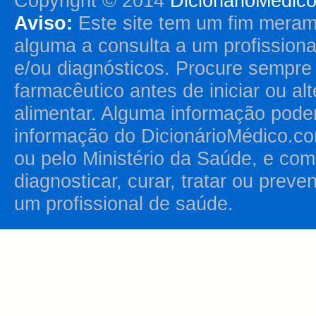
Copyright © 2014
DicionárioMédic
Aviso:
Este site tem um fim merame
alguma a consulta a um profission
e/ou diagnósticos. Procure sempr
farmacêutico antes de iniciar ou al
alimentar. Alguma informação pode
informação do DicionárioMédico.co
ou pelo Ministério da Saúde, e como
diagnosticar, curar, tratar ou prev
um profissional de saúde.