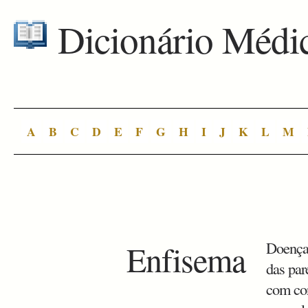
Dicionário Médi
A
B
C
D
E
F
G
H
I
J
K
L
M
Enfisema
Doença 
das par
com con