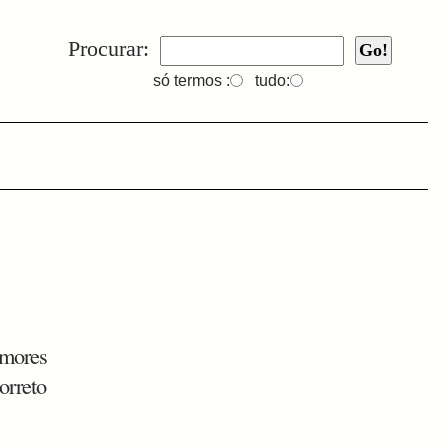
Procurar:
só termos :
tudo:
umores
orreto