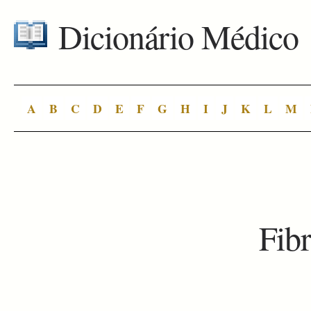
Dicionário Médico
A
B
C
D
E
F
G
H
I
J
K
L
M
Fib