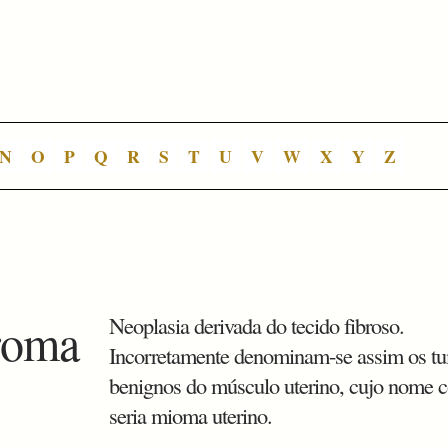
N
O
P
Q
R
S
T
U
V
W
X
Y
Z
roma
Neoplasia derivada do tecido fibroso.
Incorretamente denominam-se assim os t
benignos do músculo uterino, cujo nome c
seria mioma uterino.