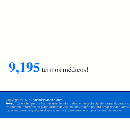
9,195
termos médicos!
Copyright © 2014
DicionárioMédico.com
Aviso:
Este site tem um fim meramente informativo e não substitui de forma alguma a c
tratamento, exercício ou plano alimentar. Alguma informação poderá estar desactualizad
tratar ou prevenir qualquer doença sem a supervisão de um profissional de saúde.