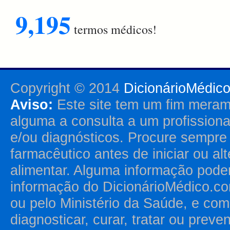
9,195
termos médicos!
Copyright © 2014
DicionárioMédic
Aviso:
Este site tem um fim merame
alguma a consulta a um profission
e/ou diagnósticos. Procure sempr
farmacêutico antes de iniciar ou al
alimentar. Alguma informação pode
informação do DicionárioMédico.co
ou pelo Ministério da Saúde, e como
diagnosticar, curar, tratar ou prev