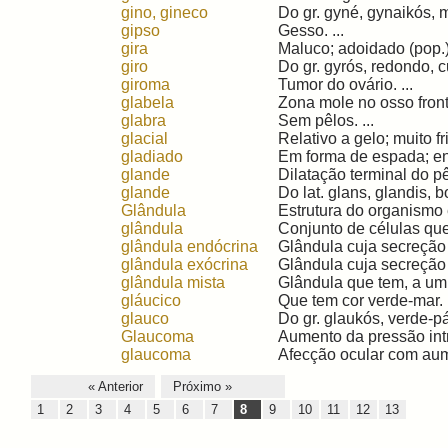
gino, gineco
Do gr. gyné, gynaikós, m
gipso
Gesso. ...
gira
Maluco; adoidado (pop.).
giro
Do gr. gyrós, redondo, cur
giroma
Tumor do ovário. ...
glabela
Zona mole no osso fronta
glabra
Sem pêlos. ...
glacial
Relativo a gelo; muito fri
gladiado
Em forma de espada; ens
glande
Dilatação terminal do pê
glande
Do lat. glans, glandis, b
Glândula
Estrutura do organismo
glândula
Conjunto de células que
glândula endócrina
Glândula cuja secreção 
glândula exócrina
Glândula cuja secreção 
glândula mista
Glândula que tem, a um 
gláucico
Que tem cor verde-mar. .
glauco
Do gr. glaukós, verde-pá
Glaucoma
Aumento da pressão intr
glaucoma
Afecção ocular com aume
« Anterior
Próximo »
1
2
3
4
5
6
7
8
9
10
11
12
13