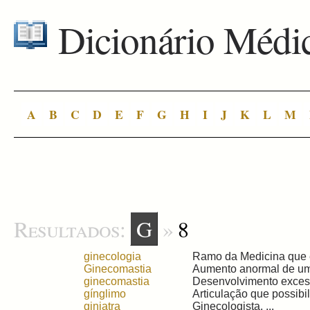
Dicionário Médi
A
B
C
D
E
F
G
H
I
J
K
L
M
Resultados:
G
»
8
ginecologia
Ramo da Medicina que es
Ginecomastia
Aumento anormal de uma
ginecomastia
Desenvolvimento excess
gínglimo
Articulação que possibi
giniatra
Ginecologista. ...