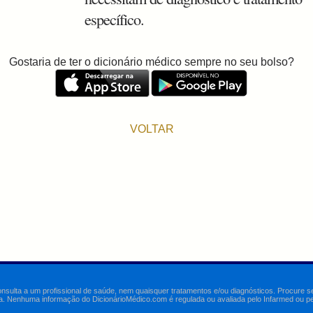
específico.
Gostaria de ter o dicionário médico sempre no seu bolso?
VOLTAR
onsulta a um profissional de saúde, nem quaisquer tratamentos e/ou diagnósticos. Procure 
a. Nenhuma informação do DicionárioMédico.com é regulada ou avaliada pelo Infarmed ou pelo 