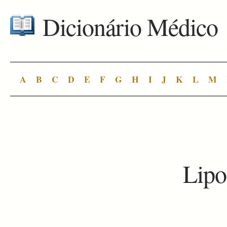
Dicionário Médico
A
B
C
D
E
F
G
H
I
J
K
L
M
Lipo