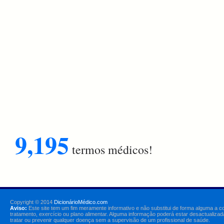
9,195
termos médicos!
Copyright © 2014
DicionárioMédico.com
Aviso:
Este site tem um fim meramente informativo e não substitui de forma alguma a c
tratamento, exercício ou plano alimentar. Alguma informação poderá estar desactualizad
tratar ou prevenir qualquer doença sem a supervisão de um profissional de saúde.