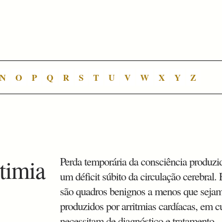
N
O
P
Q
R
S
T
U
V
W
X
Y
Z
timia
Perda temporária da consciência produzi
um déficit súbito da circulação cerebral.
são quadros benignos a menos que seja
produzidos por arritmias cardíacas, em c
necessitam de diagnóstico e tratamento