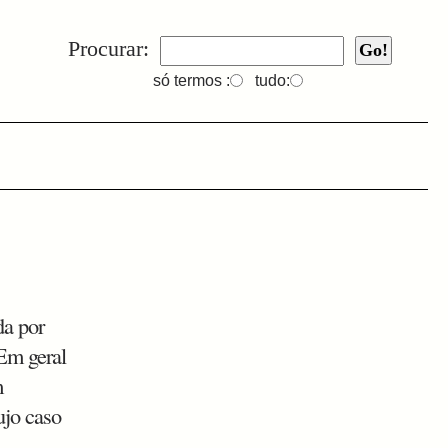
Procurar:
só termos :
tudo:
da por
 Em geral
m
ujo caso