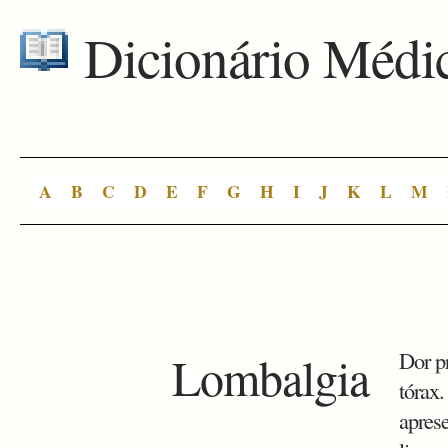
Dicionário Médi
A
B
C
D
E
F
G
H
I
J
K
L
M
Lombalgia
Dor pr
tórax
aprese