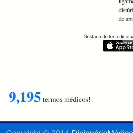
ligame
distú
de ant
Gostaria de ter o dici
9,195
termos médicos!