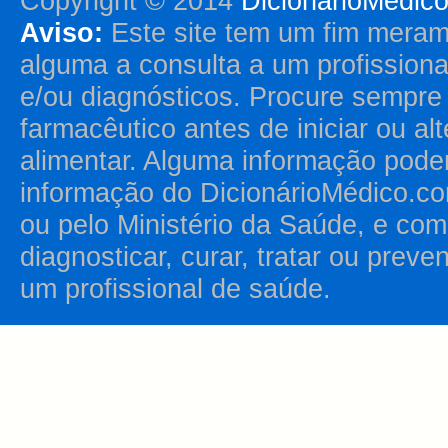
Copyright © 2014
DicionárioMédic
Aviso:
Este site tem um fim merame
alguma a consulta a um profission
e/ou diagnósticos. Procure sempr
farmacêutico antes de iniciar ou al
alimentar. Alguma informação pode
informação do DicionárioMédico.co
ou pelo Ministério da Saúde, e como
diagnosticar, curar, tratar ou prev
um profissional de saúde.