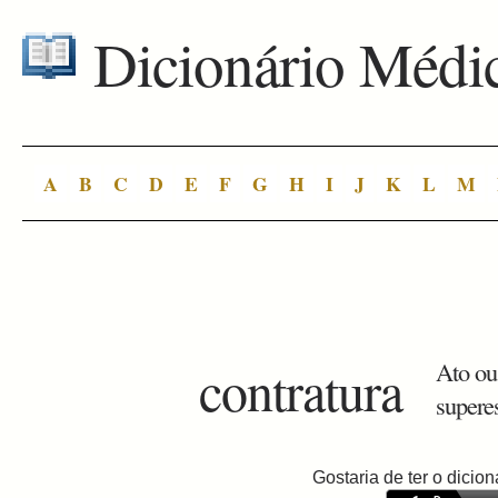
Dicionário Médi
A
B
C
D
E
F
G
H
I
J
K
L
M
contratura
Ato ou 
supere
Gostaria de ter o dici