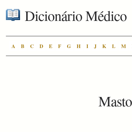
Dicionário Médico
A
B
C
D
E
F
G
H
I
J
K
L
M
Masto