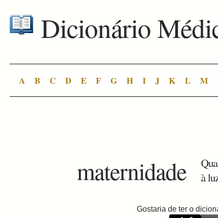
Dicionário Médi
A
B
C
D
E
F
G
H
I
J
K
L
M
maternidade
Qual
à lu
Gostaria de ter o dici