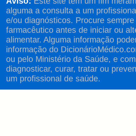
Aviso:
Este site tem um fim merame
alguma a consulta a um profission
e/ou diagnósticos. Procure sempr
farmacêutico antes de iniciar ou al
alimentar. Alguma informação pode
informação do DicionárioMédico.co
ou pelo Ministério da Saúde, e como
diagnosticar, curar, tratar ou prev
um profissional de saúde.