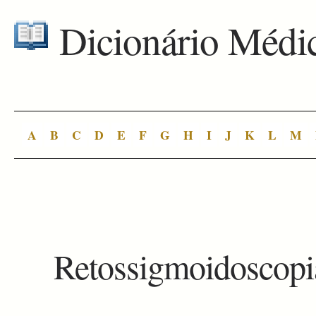
Dicionário Médi
A
B
C
D
E
F
G
H
I
J
K
L
M
Retossigmoidoscopi