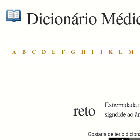
Dicionário Médi
A
B
C
D
E
F
G
H
I
J
K
L
M
reto
Extremidade te
signóide ao â
Gostaria de ter o dici