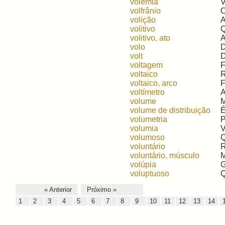
volemia
V
volfrânio
O
volição
A
volitivo
Q
volitivo, ato
A
volo
D
volt
D
voltagem
F
voltaico
R
voltaico, arco
F
voltímetro
A
volume
M
volume de distribuição
É
volumetria
P
volumia
V
volumoso
Q
voluntário
R
voluntário, músculo
M
volúpia
G
voluptuoso
Q
« Anterior
Próximo »
1
2
3
4
5
6
7
8
9
10
11
12
13
14