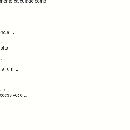
ente calculado como ...
cia ...
lta ...
...
ar um ...
o. ...
cessivo; o ...