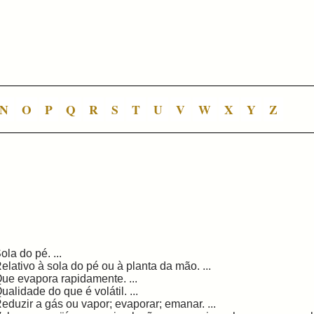
N
O
P
Q
R
S
T
U
V
W
X
Y
Z
ola do pé. ...
elativo à sola do pé ou à planta da mão. ...
ue evapora rapidamente. ...
ualidade do que é volátil. ...
eduzir a gás ou vapor; evaporar; emanar. ...