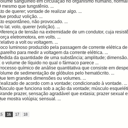
olume sangüíneo em circulação no organismo humano, normalm
 mesmo que tungstênio. ...
to de querer; vontade de realizar algo. ...
ue produz volição. ...
to espontâneo, não provocado. ...
o lat. volo, querer (volição). ...
iferença de tensão na extremidade de um condutor, cuja resistên
orça eletromotora, em volts. ...
elativo a volt ou voltagem. ...
oco luminoso produzido pela passagem de corrente elétrica de a
parelho para medir a voltagem da corrente elétrica. ...
edida da quantidade de uma substância; amplitude; dimensão. 
 o volume de líquido no qual o fármaco parece ...
rocesso químico de análise quantitativa que consiste em despej
olume de sedimentação de glóbulos pelo hematócrito. ...
ue tem grandes dimensões ou volumes. ...
ealizado de acordo com a vontade; condicionado à vontade. ...
úsculo que funciona sob a ação da vontade; músculo esquelétic
rande prazer, sensação agradável que extasia; prazer sexual ex
ue mostra volúpia; sensual. ...
15
16
17
18