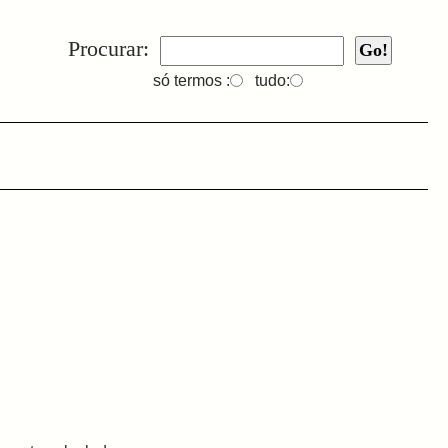
Procurar:
só termos :
tudo: