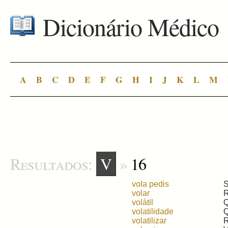
Dicionário Médico
A
B
C
D
E
F
G
H
I
J
K
L
M
Resultados:
V
»
16
vola pedis
S
volar
R
volátil
Q
volatilidade
Q
volatilizar
R