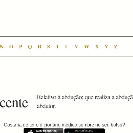
N
O
P
Q
R
S
T
U
V
W
X
Y
Z
cente
Relativo à abdução; que realiza a abduçã
abdutor.
Gostaria de ter o dicionário médico sempre no seu bolso?