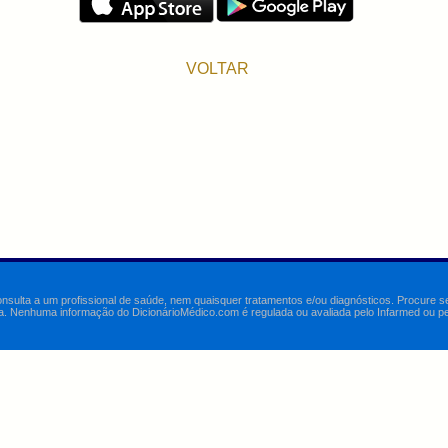
VOLTAR
onsulta a um profissional de saúde, nem quaisquer tratamentos e/ou diagnósticos. Procure 
a. Nenhuma informação do DicionárioMédico.com é regulada ou avaliada pelo Infarmed ou pelo 