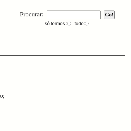
Procurar:
só termos :
tudo:
o;