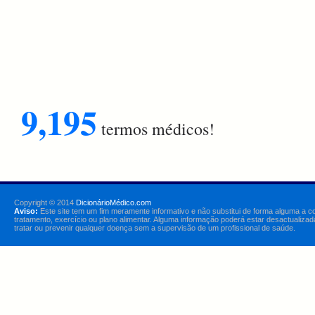
9,195
termos médicos!
Copyright © 2014
DicionárioMédico.com
Aviso:
Este site tem um fim meramente informativo e não substitui de forma alguma a c
tratamento, exercício ou plano alimentar. Alguma informação poderá estar desactualizad
tratar ou prevenir qualquer doença sem a supervisão de um profissional de saúde.