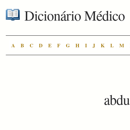
Dicionário Médico
A
B
C
D
E
F
G
H
I
J
K
L
M
abdu