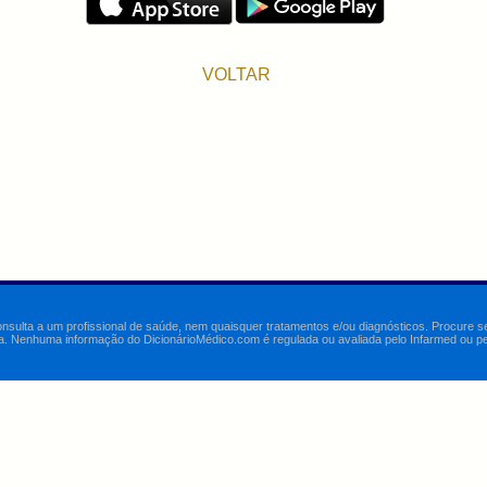
VOLTAR
onsulta a um profissional de saúde, nem quaisquer tratamentos e/ou diagnósticos. Procure 
a. Nenhuma informação do DicionárioMédico.com é regulada ou avaliada pelo Infarmed ou pelo 