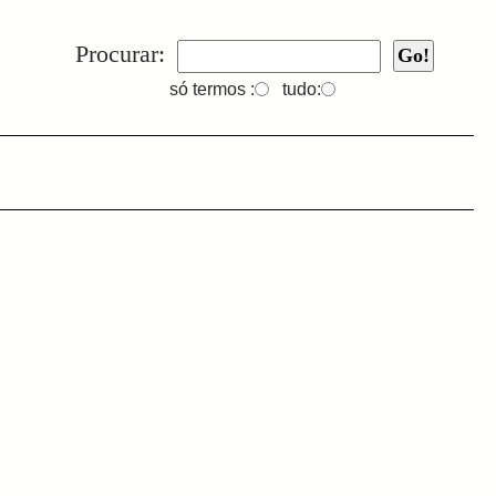
Procurar:
só termos :
tudo: