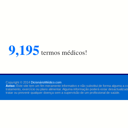
9,195
termos médicos!
Copyright © 2014
DicionárioMédico.com
Aviso:
Este site tem um fim meramente informativo e não substitui de forma alguma a c
tratamento, exercício ou plano alimentar. Alguma informação poderá estar desactualizad
tratar ou prevenir qualquer doença sem a supervisão de um profissional de saúde.