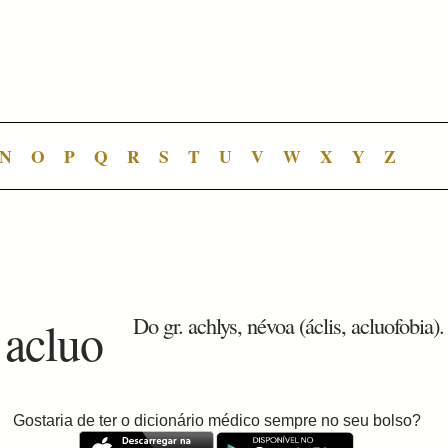
N
O
P
Q
R
S
T
U
V
W
X
Y
Z
, acluo
Do gr. achlys, névoa (áclis, acluofobia).
Gostaria de ter o dicionário médico sempre no seu bolso?