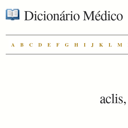
Dicionário Médico
A
B
C
D
E
F
G
H
I
J
K
L
M
aclis