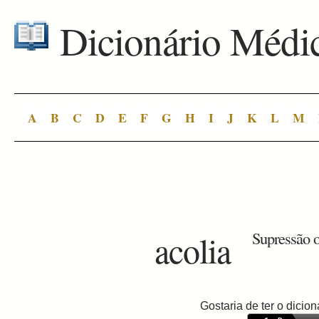
Dicionário Médi
A
B
C
D
E
F
G
H
I
J
K
L
M
acolia
Supressão o
Gostaria de ter o dici