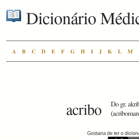
Dicionário Médi
A
B
C
D
E
F
G
H
I
J
K
L
M
acribo
Do gr. akri
(acribomani
Gostaria de ter o dici