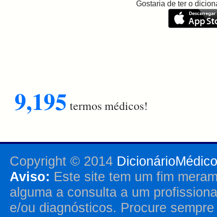
Gostaria de ter o dici
9,195
termos médicos!
Copyright © 2014
DicionárioMédic
Aviso:
Este site tem um fim merame
alguma a consulta a um profission
e/ou diagnósticos. Procure sempr