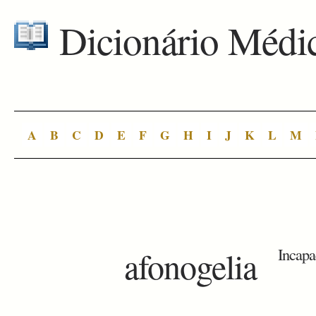
Dicionário Médi
A
B
C
D
E
F
G
H
I
J
K
L
M
afonogelia
Incapa