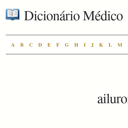
Dicionário Médico
A
B
C
D
E
F
G
H
I
J
K
L
M
ailur