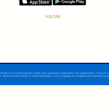
VOLTAR
onsulta a um profissional de saúde, nem quaisquer tratamentos e/ou diagnósticos. Procure 
a. Nenhuma informação do DicionárioMédico.com é regulada ou avaliada pelo Infarmed ou pelo 