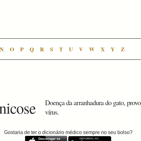
N
O
P
Q
R
S
T
U
V
W
X
Y
Z
onicose
Doença da arranhadura do gato, provo
vírus.
Gostaria de ter o dicionário médico sempre no seu bolso?