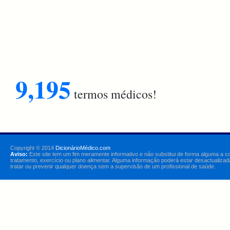
9,195
termos médicos!
Copyright © 2014
DicionárioMédico.com
Aviso:
Este site tem um fim meramente informativo e não substitui de forma alguma a c
tratamento, exercício ou plano alimentar. Alguma informação poderá estar desactualizad
tratar ou prevenir qualquer doença sem a supervisão de um profissional de saúde.