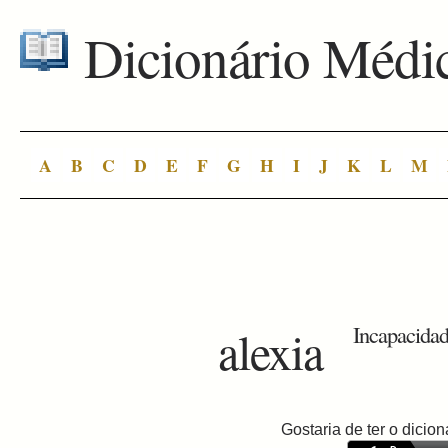
Dicionário Médi
A
B
C
D
E
F
G
H
I
J
K
L
M
alexia
Incapacidade
Gostaria de ter o dici