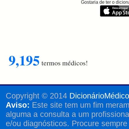
Gostaria de ter o dici
9,195
termos médicos!
Copyright © 2014
DicionárioMédic
Aviso:
Este site tem um fim merame
alguma a consulta a um profission
e/ou diagnósticos. Procure sempr