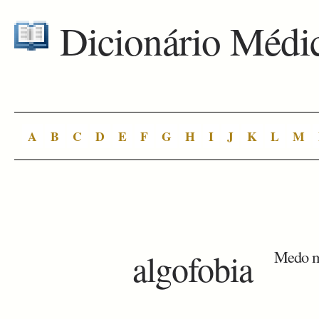
Dicionário Médi
A
B
C
D
E
F
G
H
I
J
K
L
M
algofobia
Medo mó