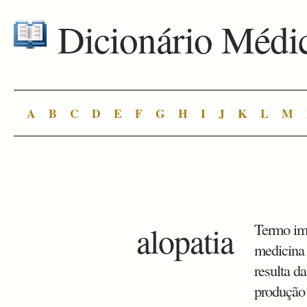
Dicionário Médi
A
B
C
D
E
F
G
H
I
J
K
L
M
alopatia
Termo imp
medicina 
resulta d
produção 