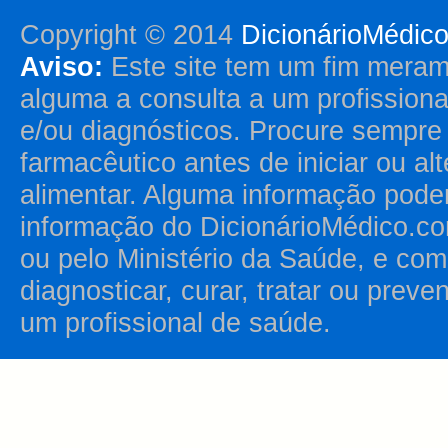
Copyright © 2014
DicionárioMédic
Aviso:
Este site tem um fim merame
alguma a consulta a um profission
e/ou diagnósticos. Procure sempr
farmacêutico antes de iniciar ou al
alimentar. Alguma informação pode
informação do DicionárioMédico.co
ou pelo Ministério da Saúde, e como
diagnosticar, curar, tratar ou prev
um profissional de saúde.