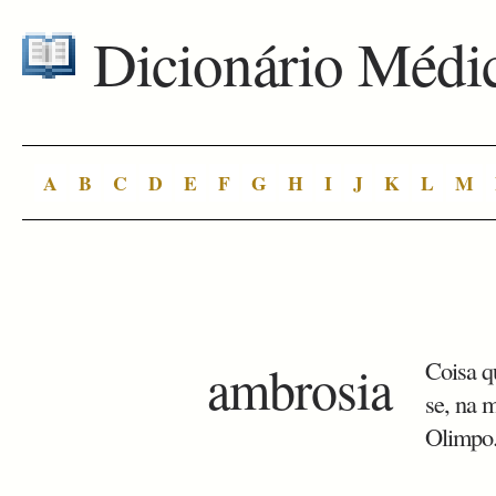
Dicionário Médi
A
B
C
D
E
F
G
H
I
J
K
L
M
ambrosia
Coisa qu
se, na 
Olimpo