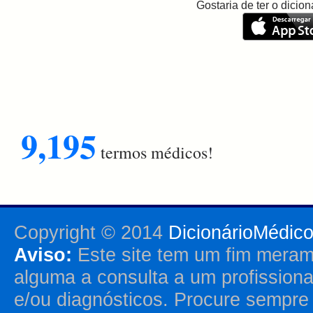
Gostaria de ter o dici
9,195
termos médicos!
Copyright © 2014
DicionárioMédic
Aviso:
Este site tem um fim merame
alguma a consulta a um profission
e/ou diagnósticos. Procure sempr