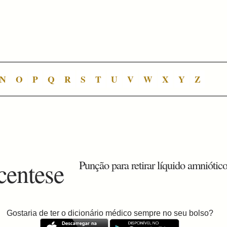
N
O
P
Q
R
S
T
U
V
W
X
Y
Z
centese
Punção para retirar líquido amniótico
Gostaria de ter o dicionário médico sempre no seu bolso?