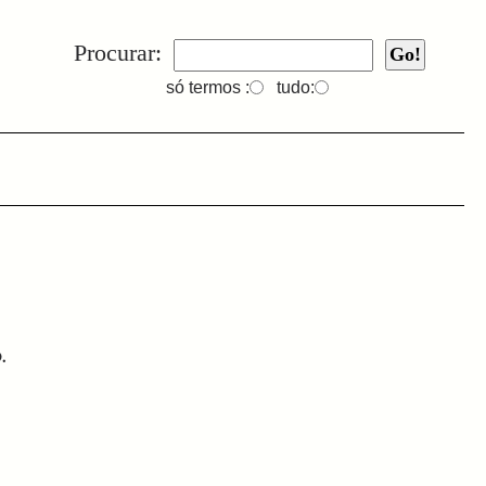
Procurar:
só termos :
tudo:
.