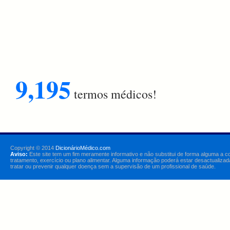
9,195
termos médicos!
Copyright © 2014
DicionárioMédico.com
Aviso:
Este site tem um fim meramente informativo e não substitui de forma alguma a c
tratamento, exercício ou plano alimentar. Alguma informação poderá estar desactualizad
tratar ou prevenir qualquer doença sem a supervisão de um profissional de saúde.