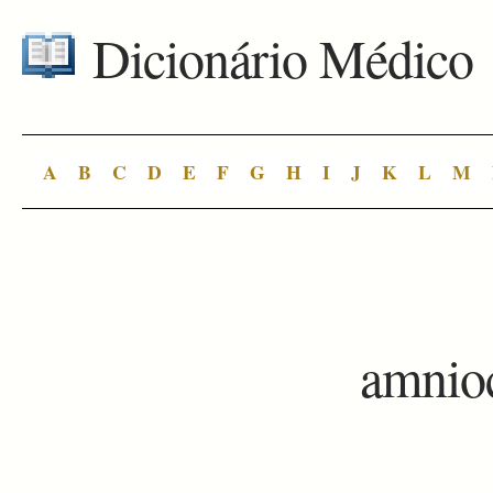
Dicionário Médico
A
B
C
D
E
F
G
H
I
J
K
L
M
amnio