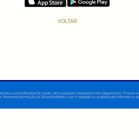
VOLTAR
onsulta a um profissional de saúde, nem quaisquer tratamentos e/ou diagnósticos. Procure 
a. Nenhuma informação do DicionárioMédico.com é regulada ou avaliada pelo Infarmed ou pelo 