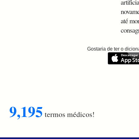
artific
novame
até mor
consagr
Gostaria de ter o dici
9,195
termos médicos!