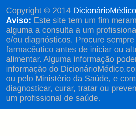
Copyright © 2014
DicionárioMédic
Aviso:
Este site tem um fim merame
alguma a consulta a um profission
e/ou diagnósticos. Procure sempr
farmacêutico antes de iniciar ou al
alimentar. Alguma informação pode
informação do DicionárioMédico.co
ou pelo Ministério da Saúde, e como
diagnosticar, curar, tratar ou prev
um profissional de saúde.