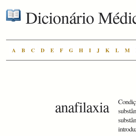
Dicionário Médi
A
B
C
D
E
F
G
H
I
J
K
L
M
anafilaxia
Condiç
substân
substân
introdu