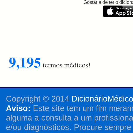
Gostaria de ter o dici
9,195
termos médicos!
Copyright © 2014
DicionárioMédic
Aviso:
Este site tem um fim merame
alguma a consulta a um profission
e/ou diagnósticos. Procure sempr