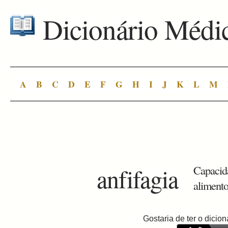
Dicionário Médi
A
B
C
D
E
F
G
H
I
J
K
L
M
anfifagia
Capacida
alimento
Gostaria de ter o dici