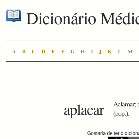
Dicionário Médi
A
B
C
D
E
F
G
H
I
J
K
L
M
aplacar
Aclamar; a
(pop.).
Gostaria de ter o dici