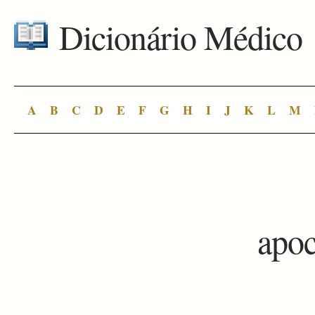
Dicionário Médico
A
B
C
D
E
F
G
H
I
J
K
L
M
apoc