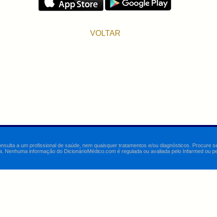
VOLTAR
onsulta a um profissional de saúde, nem quaisquer tratamentos e/ou diagnósticos. Procure 
a. Nenhuma informação do DicionárioMédico.com é regulada ou avaliada pelo Infarmed ou pelo 