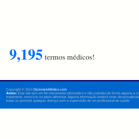
9,195
termos médicos!
Copyright © 2014
DicionárioMédico.com
Aviso:
Este site tem um fim meramente informativo e não substitui de forma alguma a c
tratamento, exercício ou plano alimentar. Alguma informação poderá estar desactualizad
tratar ou prevenir qualquer doença sem a supervisão de um profissional de saúde.