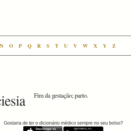
N
O
P
Q
R
S
T
U
V
W
X
Y
Z
iesia
Fim da gestação; parto.
Gostaria de ter o dicionário médico sempre no seu bolso?