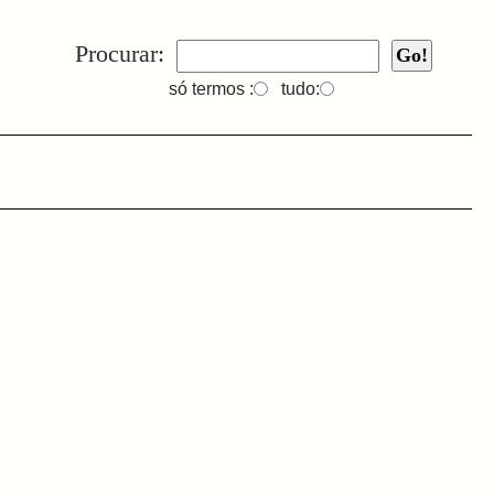
Procurar:
só termos :
tudo: