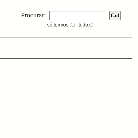
Procurar:
só termos :
tudo: