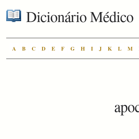
Dicionário Médico
A
B
C
D
E
F
G
H
I
J
K
L
M
apoc