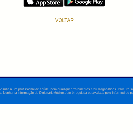
VOLTAR
onsulta a um profissional de saúde, nem quaisquer tratamentos e/ou diagnósticos. Procure 
a. Nenhuma informação do DicionárioMédico.com é regulada ou avaliada pelo Infarmed ou pelo 