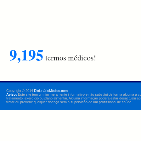
9,195
termos médicos!
Copyright © 2014
DicionárioMédico.com
Aviso:
Este site tem um fim meramente informativo e não substitui de forma alguma a c
tratamento, exercício ou plano alimentar. Alguma informação poderá estar desactualizad
tratar ou prevenir qualquer doença sem a supervisão de um profissional de saúde.