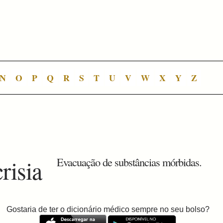
N
O
P
Q
R
S
T
U
V
W
X
Y
Z
risia
Evacuação de substâncias mórbidas.
Gostaria de ter o dicionário médico sempre no seu bolso?