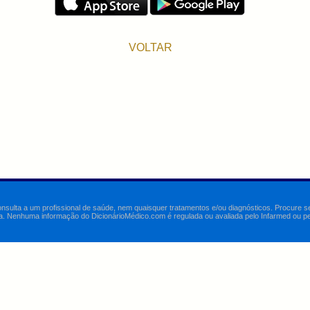
VOLTAR
onsulta a um profissional de saúde, nem quaisquer tratamentos e/ou diagnósticos. Procure 
a. Nenhuma informação do DicionárioMédico.com é regulada ou avaliada pelo Infarmed ou pelo 