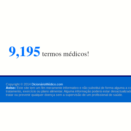
9,195
termos médicos!
Copyright © 2014
DicionárioMédico.com
Aviso:
Este site tem um fim meramente informativo e não substitui de forma alguma a c
tratamento, exercício ou plano alimentar. Alguma informação poderá estar desactualizad
tratar ou prevenir qualquer doença sem a supervisão de um profissional de saúde.