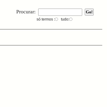
Procurar:
só termos :
tudo: