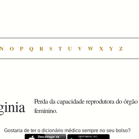
N
O
P
Q
R
S
T
U
V
W
X
Y
Z
ginia
Perda da capacidade reprodutora do órgão
feminino.
Gostaria de ter o dicionário médico sempre no seu bolso?