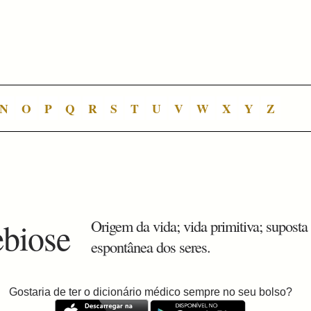
N
O
P
Q
R
S
T
U
V
W
X
Y
Z
ebiose
Origem da vida; vida primitiva; suposta
espontânea dos seres.
Gostaria de ter o dicionário médico sempre no seu bolso?