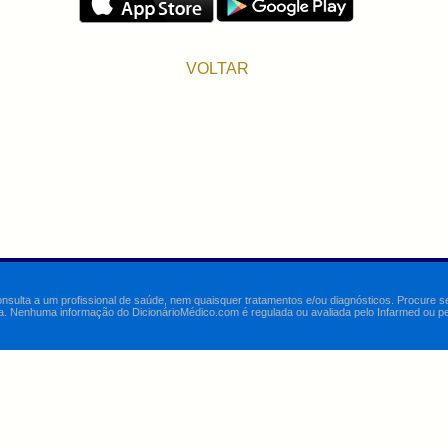
VOLTAR
onsulta a um profissional de saúde, nem quaisquer tratamentos e/ou diagnósticos. Procure 
a. Nenhuma informação do DicionárioMédico.com é regulada ou avaliada pelo Infarmed ou pelo 