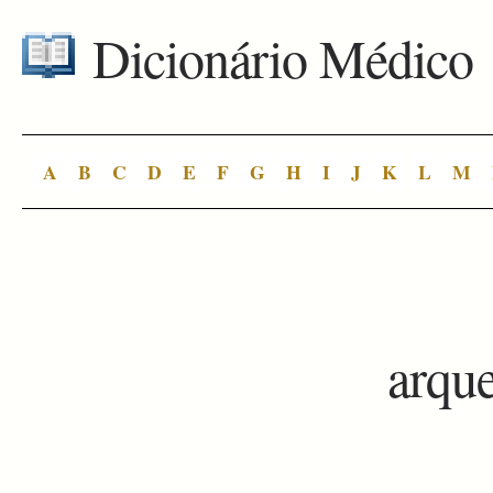
Dicionário Médico
A
B
C
D
E
F
G
H
I
J
K
L
M
arqu