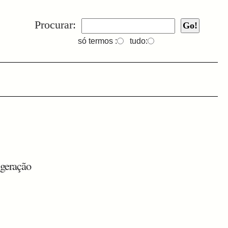
Procurar:
só termos :
tudo:
 geração