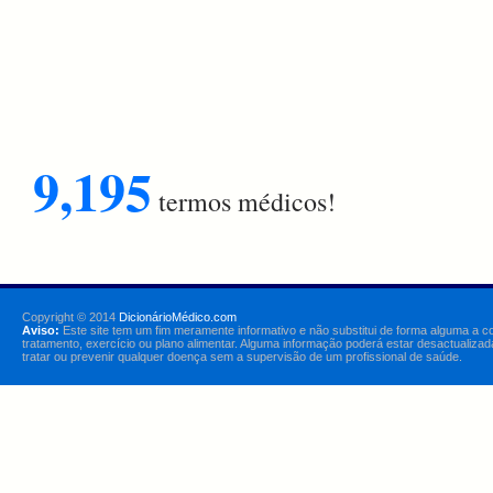
9,195
termos médicos!
Copyright © 2014
DicionárioMédico.com
Aviso:
Este site tem um fim meramente informativo e não substitui de forma alguma a c
tratamento, exercício ou plano alimentar. Alguma informação poderá estar desactualizad
tratar ou prevenir qualquer doença sem a supervisão de um profissional de saúde.