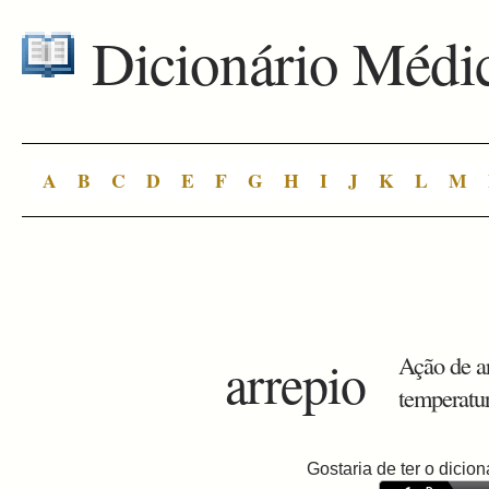
Dicionário Médi
A
B
C
D
E
F
G
H
I
J
K
L
M
arrepio
Ação de ar
temperatur
Gostaria de ter o dici