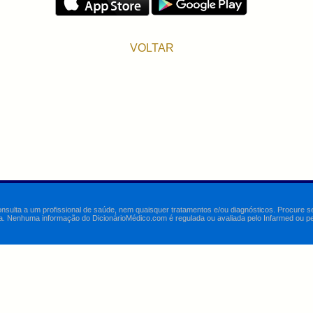
VOLTAR
onsulta a um profissional de saúde, nem quaisquer tratamentos e/ou diagnósticos. Procure 
a. Nenhuma informação do DicionárioMédico.com é regulada ou avaliada pelo Infarmed ou pelo 