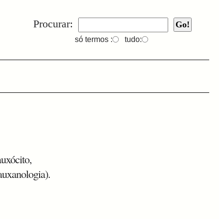
Procurar:
só termos :
tudo:
uxócito,
auxanologia).