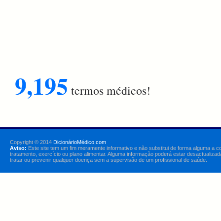
9,195
termos médicos!
Copyright © 2014
DicionárioMédico.com
Aviso:
Este site tem um fim meramente informativo e não substitui de forma alguma a c
tratamento, exercício ou plano alimentar. Alguma informação poderá estar desactualizad
tratar ou prevenir qualquer doença sem a supervisão de um profissional de saúde.