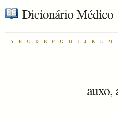
Dicionário Médico
A
B
C
D
E
F
G
H
I
J
K
L
M
auxo,