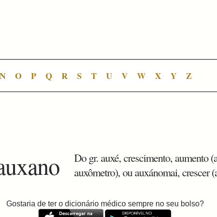
N
O
P
Q
R
S
T
U
V
W
X
Y
Z
 auxano
Do gr. auxé, crescimento, aumento (a
auxômetro), ou auxánomai, crescer (
Gostaria de ter o dicionário médico sempre no seu bolso?