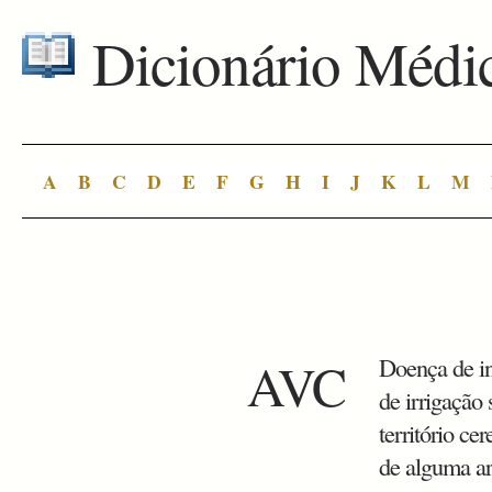
Dicionário Médi
A
B
C
D
E
F
G
H
I
J
K
L
M
AVC
Doença de iní
de irrigaçã
território ce
de alguma ar