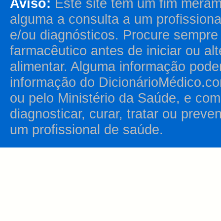
Aviso:
Este site tem um fim merame
alguma a consulta a um profission
e/ou diagnósticos. Procure sempr
farmacêutico antes de iniciar ou al
alimentar. Alguma informação pode
informação do DicionárioMédico.co
ou pelo Ministério da Saúde, e como
diagnosticar, curar, tratar ou prev
um profissional de saúde.