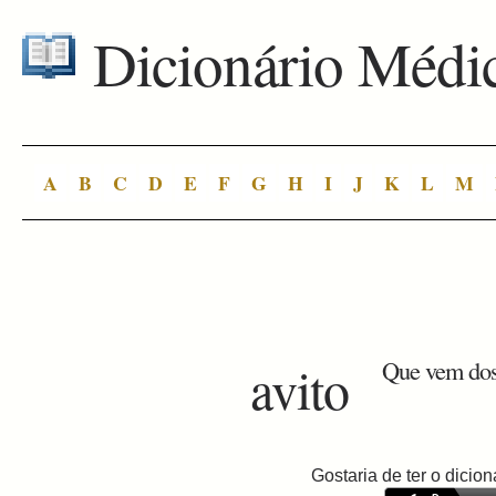
Dicionário Médi
A
B
C
D
E
F
G
H
I
J
K
L
M
avito
Que vem dos 
Gostaria de ter o dici