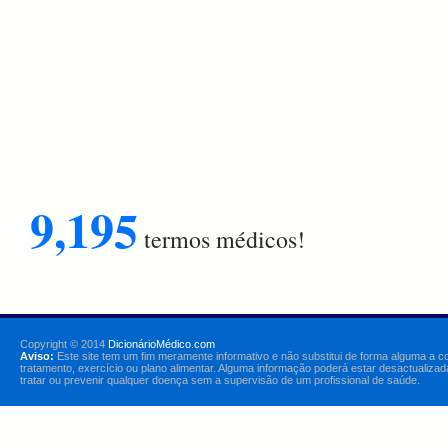
9,195
termos médicos!
Copyright © 2014
DicionárioMédico.com
Aviso:
Este site tem um fim meramente informativo e não substitui de forma alguma a c
tratamento, exercício ou plano alimentar. Alguma informação poderá estar desactualizad
tratar ou prevenir qualquer doença sem a supervisão de um profissional de saúde.