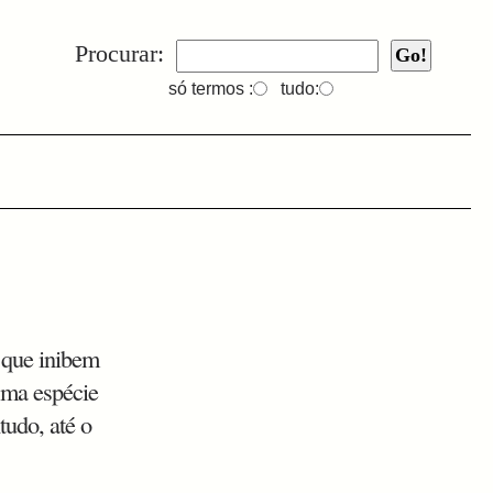
Procurar:
só termos :
tudo:
 que inibem
sma espécie
tudo, até o