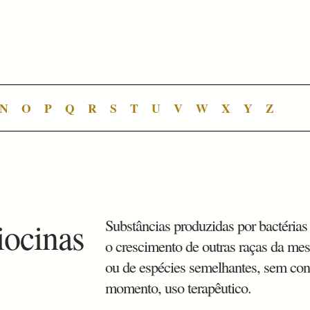
N
O
P
Q
R
S
T
U
V
W
X
Y
Z
iocinas
Substâncias produzidas por bactérias
o crescimento de outras raças da me
ou de espécies semelhantes, sem con
momento, uso terapêutico.