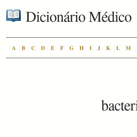
Dicionário Médico
A
B
C
D
E
F
G
H
I
J
K
L
M
bacter