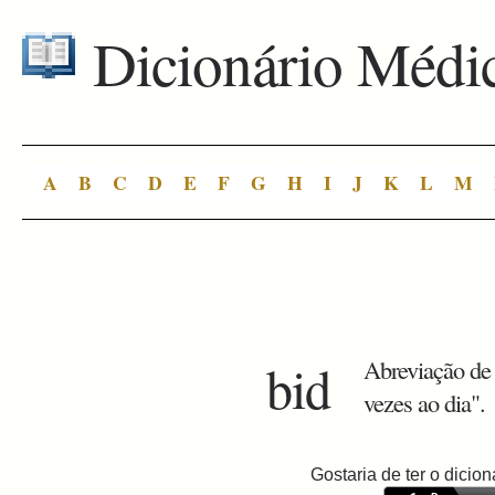
Dicionário Médi
A
B
C
D
E
F
G
H
I
J
K
L
M
bid
Abreviação de "
vezes ao dia".
Gostaria de ter o dici